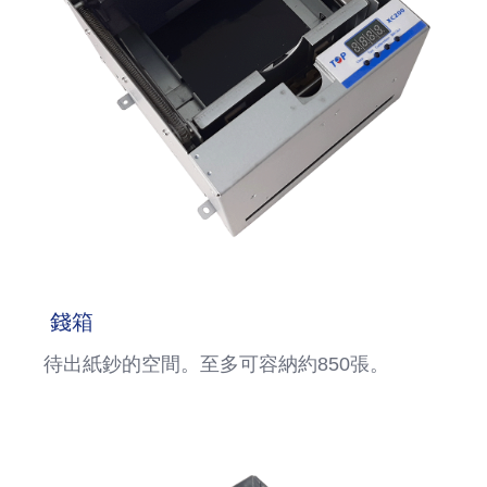
錢箱
待出紙鈔的空間。至多可容納約850張。