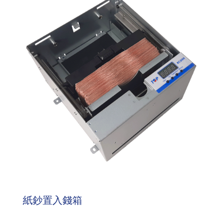
紙鈔置入錢箱