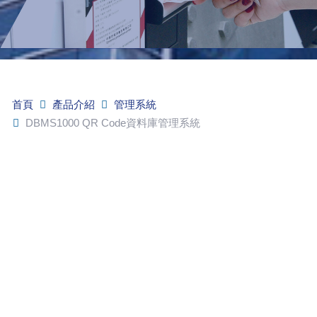
首頁
產品介紹
管理系統
DBMS1000 QR Code資料庫管理系統