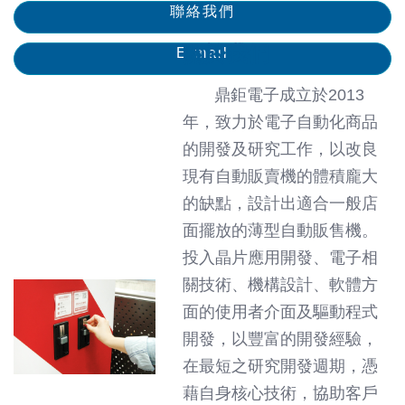
聯絡我們
關於我們
E-mail
鼎鉅電子成立於2013
年，致力於電子自動化商品
的開發及研究工作，以改良
現有自動販賣機的體積龐大
的缺點，設計出適合一般店
面擺放的薄型自動販售機。
投入晶片應用開發、電子相
關技術、機構設計、軟體方
面的使用者介面及驅動程式
開發，以豐富的開發經驗，
在最短之研究開發週期，憑
藉自身核心技術，協助客戶