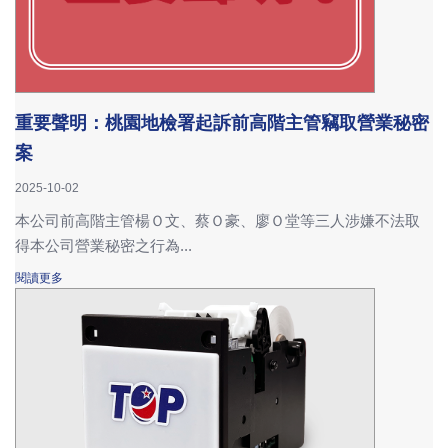
重要聲明：桃園地檢署起訴前高階主管竊取營業秘密
案
2025-10-02
本公司前高階主管楊Ｏ文、蔡Ｏ豪、廖Ｏ堂等三人涉嫌不法取
得本公司營業秘密之行為...
閱讀更多